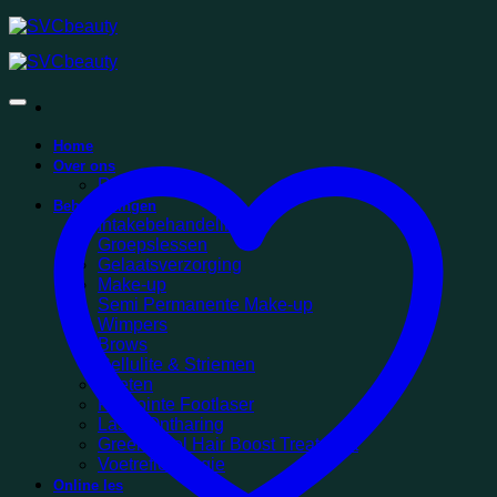
Ga
naar
inhoud
Home
Over ons
Reviews
Behandelingen
Intakebehandelingen
Groepslessen
Gelaatsverzorging
Make-up
Semi Permanente Make-up
Wimpers
Brows
Cellulite & Striemen
Voeten
PinPointe Footlaser
Laser Ontharing
Green Peel Hair Boost Treatment
Voetreflexologie
Online les