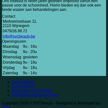
Ons instituut is velen jaren geleden ontplooid vanuit een
passie voor de schoonheid. Hierin bieden wij dan ook een
brede waaier aan behandelingen aan.
Contact
Merksemsebaan 11,
2110 Wijnegem
0479/26.98.72
info@svcbeauty.be
Openingsuren
Maandag
9u - 18u
Dinsdag
9u - 20u
Woensdag
gesloten
Donderdag
9u - 18u
Vrijdag
9u - 18u
Zaterdag
9u - 14u
V
Cookiebeleid
M
Privacybeleid
Algemene voorwaarden
Herroeping online aankoop
Copyright 2026 © SVCbeauty - Designed & developed by
JDM