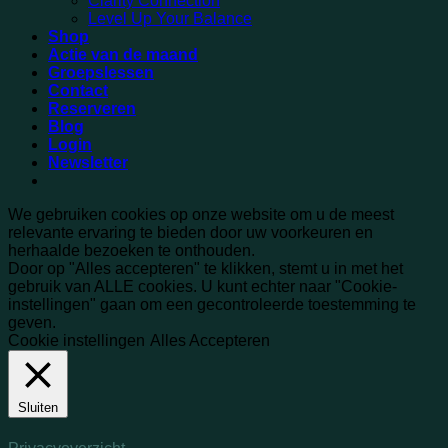
Clarity Connection
Level Up Your Balance
Shop
Actie van de maand
Groepslessen
Contact
Reserveren
Blog
Login
Newsletter
We gebruiken cookies op onze website om u de meest
relevante ervaring te bieden door uw voorkeuren en
herhaalde bezoeken te onthouden.
Door op "Alles accepteren" te klikken, stemt u in met het
gebruik van ALLE cookies. U kunt echter naar "Cookie-
instellingen" gaan om een ​​gecontroleerde toestemming te
geven.
Cookie instellingen
Alles Accepteren
Sluiten